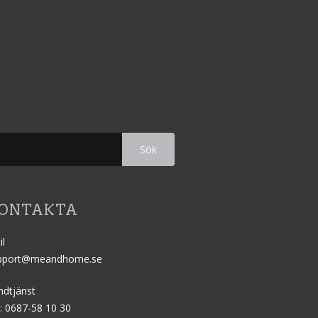
Sök
ONTAKTA
il
pport@meandhome.se
ndtjänst
: 0687-58 10 30