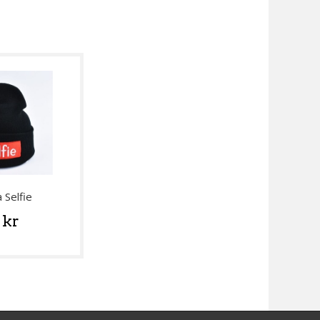
 Selfie
 kr