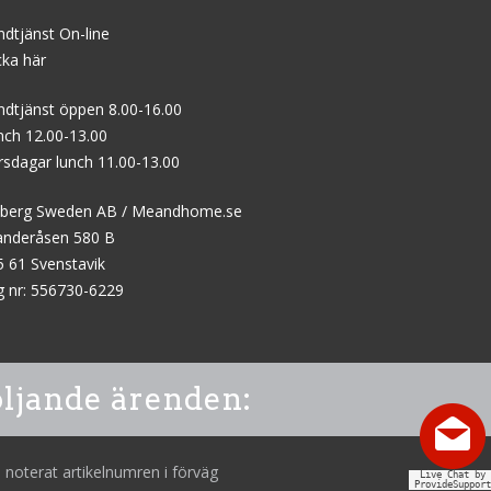
dtjänst On-line
cka här
ndtjänst öppen 8.00-16.00
nch 12.00-13.00
rsdagar lunch 11.00-13.00
lberg Sweden AB / Meandhome.se
anderåsen 580 B
5 61 Svenstavik
g nr: 556730-6229
följande ärenden:
u noterat artikelnumren i förväg
Live Chat by
ProvideSupport