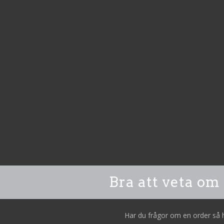
Bra att veta om 
Har du frågor om en order så ha