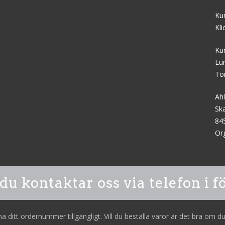
Kun
Kli
Ku
Lu
To
Ah
Sk
84
Or
du kontaktar oss via telefon i 
 ditt ordernummer tillgängligt. Vill du beställa varor är det bra om d