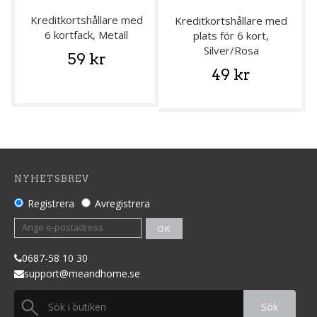
Kreditkortshållare med
Kreditkortshållare med
6 kortfack, Metall
plats för 6 kort,
Silver/Rosa
59 kr
49 kr
NYHETSBREV
Registrera
Avregistrera
OK
0687
-58 10 30
support@meandhome.se
Sök